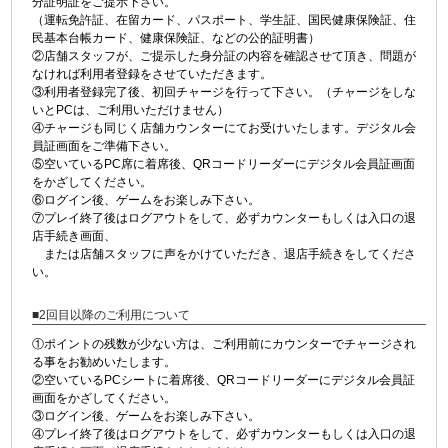
分証明証をご提示下さい。
（運転免許証、在留カード、パスポート、学生証、国民健康保険証、住
民基本台帳カード、健康保険証、などの公的証明書）
②店舗スタッフが、ご提示した身分証の内容を確認させて頂き、問題が
なければ利用者登録をさせていただきます。
③利用者登録完了後、初回チャージを行って下さい。（チャージをしな
いとPCは、ご利用いただけません）
④チャージも同じく店舗カウンターにてお受けいたします。デジタル会
員証画面をご準備下さい。
⑤空いているPC席に着席後、QRコードリーダーにデジタル会員証画面
をかざしてください。
⑥ログイン後、ゲームをお楽しみ下さい。
⑦プレイ終了後はログアウトをして、必ずカウンターもしくは入口の退
店手続き画面、
または店舗スタッフに声をかけていただき、退店手続きをしてくださ
い。
■2回目以降のご利用について
①ポイントの残数が少ない方は、ご利用前にカウンターでチャージされ
る事をお勧めいたします。
②空いているPCシートに着席後、QRコードリーダーにデジタル会員証
画面をかざしてください。
③ログイン後、ゲームをお楽しみ下さい。
④プレイ終了後はログアウトをして、必ずカウンターもしくは入口の退