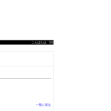
こんばんは 5/18(日)11：00～ 最大76名 ACE CUP TWT202
一覧に戻る