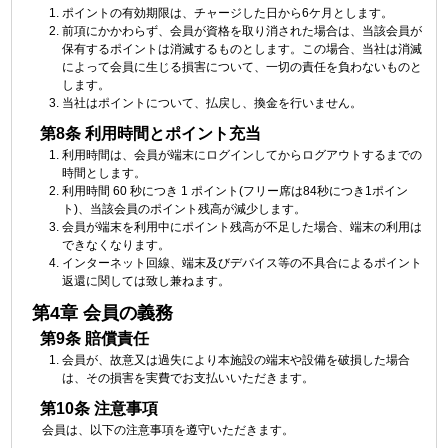
ポイントの有効期限は、チャージした日から6ケ月とします。
前項にかかわらず、会員が資格を取り消された場合は、当該会員が
保有するポイントは消滅するものとします。この場合、当社は消滅
によって会員に生じる損害について、一切の責任を負わないものと
します。
当社はポイントについて、払戻し、換金を行いません。
第8条 利用時間とポイント充当
利用時間は、会員が端末にログインしてからログアウトするまでの
時間とします。
利用時間 60 秒につき 1 ポイント(フリー席は84秒につき1ポイン
ト)、当該会員のポイント残高が減少します。
会員が端末を利用中にポイント残高が不足した場合、端末の利用は
できなくなります。
インターネット回線、端末及びデバイス等の不具合によるポイント
返還に関しては致し兼ねます。
第4章 会員の義務
第9条 賠償責任
会員が、故意又は過失により本施設の端末や設備を破損した場合
は、その損害を実費でお支払いいただきます。
第10条 注意事項
会員は、以下の注意事項を遵守いただきます。