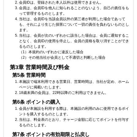
会員IDは、登録された本人以外は使用できません。
会員は、会員IDを他人に知られることのないよう、自己の責任をも
って管理するものとします。
当社は、会員IDを当該会員以外の第三者が利用した場合であって
も、それにより生じた損害について一切の責任を負わないものとし
ます。
当社は、会員が次のいずれかに該当した場合は、会員に通知するこ
となく、会員IDの使用を停止し、会員の資格を取り消すことができ
るものとします。
（1）本規約のいずれかに違反した場合
（2）その他当社が会員として不適切と判断した場合
第3章 営業時間及び料金
第5条 営業時間
本施設で端末利用できる営業日、営業時間は、当社が定め、ホーム
ページに掲載いたします。
18歳未満の会員は、22時以降のご利用はできません。
第6条 ポイントの購入
会員が本施設を利用する際は、本施設の利用のみに使用できるポイ
ントを購入するものとします。
当社は、料金表のとおり、チャージ金額に応じてポイントを付与す
るものとします。
第7条 ポイントの有効期限と払戻し