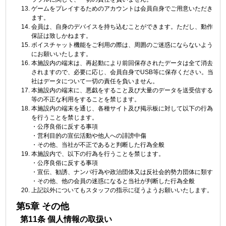
ゲームをプレイするためのアカウントは会員自身でご用意いただき
ます。
会員は、自身のデバイスを持ち込むことができます。ただし、動作
保証は致しかねます。
ボイスチャット機能をご利用の際は、周囲のご迷惑にならないよう
にお願いいたします。
本施設内の端末は、再起動により前回保存されたデータは全て消去
されますので、必要に応じ、会員自身でUSB等に保存ください。当
社はデータについて一切の責任を負いません。
本施設内の端末に、悪戯をすること及び大量のデータを送受信する
等の不正な利用をすることを禁じます。
本施設内の端末を通じ、各種サイト及び掲示板に対して以下の行為
を行うことを禁じます。
・公序良俗に反する事項
・営利目的の宣伝活動や他人への誹謗中傷
・その他、当社が不正であると判断した行為全般
本施設内で、以下の行為を行うことを禁じます。
・公序良俗に反する事項
・宣伝、勧誘、ナンパ行為や政治団体又は反社会的勢力団体に類す
・その他、他の会員の迷惑になると当社が判断した行為全般
上記以外についてもスタッフの指示に従うようお願いいたします。
第5章 その他
第11条 個人情報の取扱い