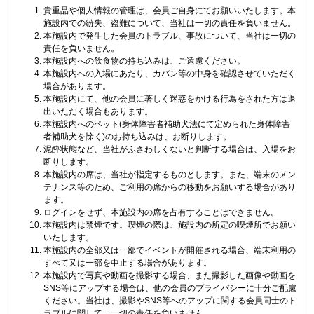
貴重品や個人情報の管理は、会員ご自身にてお願いいたします。本
施設内での紛失、盗難について、当社は一切の責任を負いません。
本施設内で発生した会員のトラブル、事故について、当社は一切の
責任を負いません。
本施設内への飲食物の持ち込みは、ご遠慮ください。
本施設内への入場にあたり、カバン等の中身を確認させていただく
場合があります。
本施設内にて、他の会員に著しく迷惑をかける行為をされた方は退
出いただく場合もあります。
本施設内へのペット(身体障害者補助犬法にて定められた身体障害
者補助犬を除く)のお持ち込みは、お断りします。
泥酔状態など、当社がふさわしくないと判断する場合は、入場をお
断りします。
本施設内の席は、当社が指定するものとします。また、端末のメン
テナンス等のため、ご利用の席からの移動をお願いする場合があり
ます。
ログインをせず、本施設内の席を占有することはできません。
本施設内は禁煙です。喫煙の際は、施設内の所定の喫煙所でお願い
いたします。
本施設内の全部又は一部でイベントが開催される場合、端末利用の
すべて又は一部を中止する場合があります。
本施設内で写真や動画を撮影する場合、また撮影した画像や動画を
SNS等にアップする場合は、他の会員のプライバシーに十分ご配慮
ください。当社は、撮影やSNS等へのアップに関する会員同士のト
ラブルに関して、一切の責任を負いません。