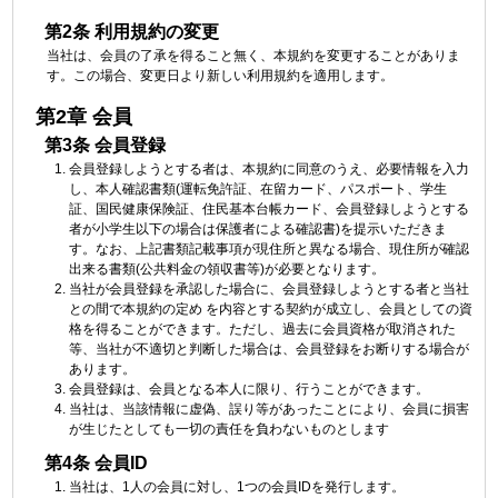
第2条 利用規約の変更
当社は、会員の了承を得ること無く、本規約を変更することがありま
す。この場合、変更日より新しい利用規約を適用します。
第2章 会員
第3条 会員登録
会員登録しようとする者は、本規約に同意のうえ、必要情報を入力
し、本人確認書類(運転免許証、在留カード、パスポート、学生
証、国民健康保険証、住民基本台帳カード、会員登録しようとする
者が小学生以下の場合は保護者による確認書)を提示いただきま
す。なお、上記書類記載事項が現住所と異なる場合、現住所が確認
出来る書類(公共料金の領収書等)が必要となります。
当社が会員登録を承認した場合に、会員登録しようとする者と当社
との間で本規約の定め を内容とする契約が成立し、会員としての資
格を得ることができます。ただし、過去に会員資格が取消された
等、当社が不適切と判断した場合は、会員登録をお断りする場合が
あります。
会員登録は、会員となる本人に限り、行うことができます。
当社は、当該情報に虚偽、誤り等があったことにより、会員に損害
が生じたとしても一切の責任を負わないものとします
第4条 会員ID
当社は、1人の会員に対し、1つの会員IDを発行します。